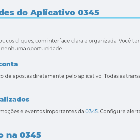
ades do
Aplicativo 0345
oucos cliques, com interface clara e organizada. Você te
a nenhuma oportunidade.
conta
ico de apostas diretamente pelo aplicativo. Todas as tran
nalizados
romoções e eventos importantes da
0345
. Configure aler
o na 0345