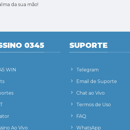
alma da sua mão!
SSINO 0345
SUPORTE
45 WIN
Telegram
ts
Email de Suporte
portes
Chat ao Vivo
T
Termos de Uso
ator
FAQ
sino Ao Vivo
WhatsApp