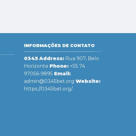
INFORMAÇÕES DE CONTATO
0345
Address:
Rua 907, Belo
Horizonte
Phone:
+55 74
97056-9895
Email:
admin@0345bet.org
Website:
https://0345bet.org/