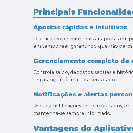
Principais Funcionalid
Apostas rápidas e intuitivas
O aplicativo permite realizar apostas em p
em tempo real, garantindo que não perc
Gerenciamento completo da 
Controle saldo, depósitos, saques e histór
segurança máxima para seus dados.
Notificações e alertas perso
Receba notificações sobre resultados, p
mantenha-se sempre informado.
Vantagens do Aplicativ