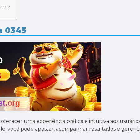
cativo
a 0345
 oferecer uma experiência prática e intuitiva aos usuário
le, você pode apostar, acompanhar resultados e gerenc