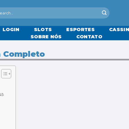
LOGIN
SLOTS
ESPORTES
CASSIN
SOBRE NÓS
CONTATO
ia Completo
45